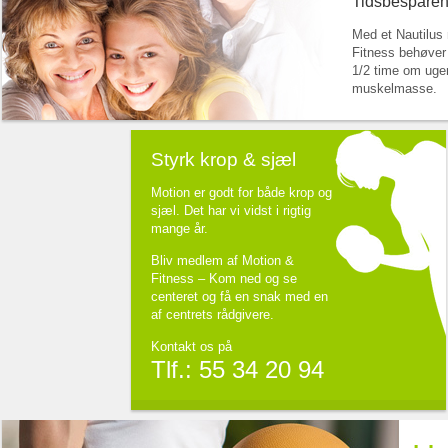
Tidsbesparend
Med et Nautilus
Fitness behøver
1/2 time om ugen
muskelmasse.
Styrk krop & sjæl
Motion er godt for både krop og
sjæl. Det har vi vidst i rigtig
mange år.
Bliv medlem af Motion &
Fitness – Kom ned og se
centeret og få en snak med en
af centrets rådgivere.
Kontakt os på
Tlf.: 55 34 20 94