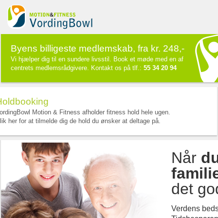
Vordingbowl
Byens billigeste medlemskab, fra kr. 248,-
Vi hjælper dig til en sundere livsstil. Book et møde med en af
centrets medlemsrådgivere. Kontakt os på tlf.:
55 34 20 94
Holdbooking
ordingBowl Motion & Fitness afholder fitness hold hele ugen.
lik her for at tilmelde dig de hold du ønsker at deltage på.
Når
d
famili
det go
Verdens beds