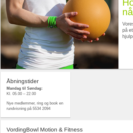
Ho
nå
Vore
på et
hjulp
Vi hj
Åbningstider
Mandag til Søndag:
Kl. 05.00 – 22.00
Nye medlemmer, ring og book en
rundvisning på 5534 2094
VordingBowl Motion & Fitness